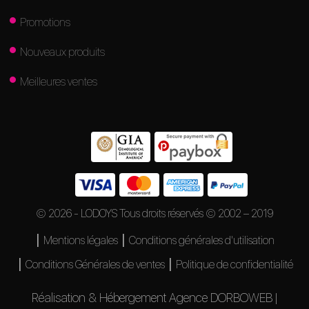
Promotions
Nouveaux produits
Meilleures ventes
© 2026 - LODOYS Tous droits réservés © 2002 – 2019
Mentions légales
Conditions générales d'utilisation
Conditions Générales de ventes
Politique de confidentialité
Réalisation & Hébergement Agence DORBOWEB |