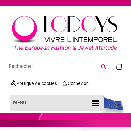
0

gavel

Politique de cookies
Connexion
MENU