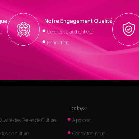
que
Notre Engagement Qualité
e
Certificat d'authenticité
Ecrin offert
Lodoys
Qualité des Perles de Culture
A propos
rles de culture
Contactez-nous