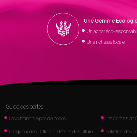
Une Gemme Ecologi
Un achat éco-responsabl
Une richesse locale
Guide des perles
Les différents types de perles
Les Critères de 
Longueur des Colliers en Perles de Culture
Entretien des pe