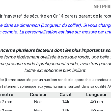
oir "navette" de sécurité en Or 14 carats garant de la r
dans sa dimension (Longueur du collier). Si vous changez 
 compte. La personnalisation est faite sur mesure par un
cerne plusieurs facteurs dont les plus importants sont 
e forme légèrement ovalisée à presque ronde, une belle sur
e presque ronde à pratiquement ronde, avec très peu de s
lustre exceptionnel bien brillant.
ée (forme suscitée par un nucléon rond) elle approche la rondeur 
arfaitement sphérique aux yeux humains, surtout dans sa qualité A
ametre
Couleur
Carat
Longueur
à 7 mm
Noir
14k
40 cm
à 7 mm
Noir
14k
40 cm