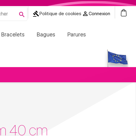
0
gavel


Politique de cookies
Connexion
Bracelets
Bagues
Parures
 mm 40 cm