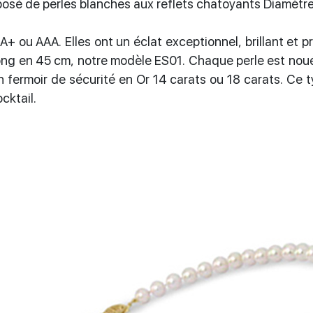
mposé de perles blanches aux reflets chatoyants Diamètr
AA+ ou AAA. Elles ont un éclat exceptionnel, brillant et 
ong en 45 cm, notre modèle ES01. Chaque perle est nouée
n fermoir de sécurité en Or 14 carats ou 18 carats. Ce t
cktail.